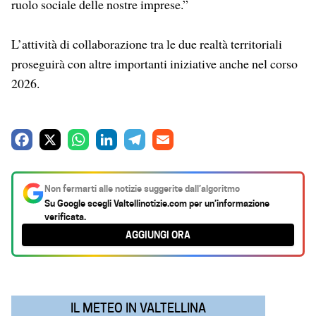
ruolo sociale delle nostre imprese.”
L’attività di collaborazione tra le due realtà territoriali
proseguirà con altre importanti iniziative anche nel corso
2026.
F
X
W
L
T
E
a
h
i
e
m
c
a
n
l
a
Non fermarti alle notizie suggerite dall’algoritmo
e
t
k
e
i
Su Google scegli
Valtellinotizie.com
per un’informazione
verificata.
b
s
e
g
l
AGGIUNGI ORA
o
A
d
r
o
p
I
a
k
p
n
m
IL METEO IN VALTELLINA