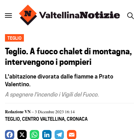
TEGLIO
Teglio. A fuoco chalet di montagna,
intervengono i pompieri
L'abitazione divorata dalle fiamme a Prato
Valentino.
A spegnere l'incendio i Vigili del Fuoco.
Redazione VN
– 3 Dicembre 2023 16:14
TEGLIO
,
CENTRO VALTELLINA
,
CRONACA
F
X
W
L
T
E