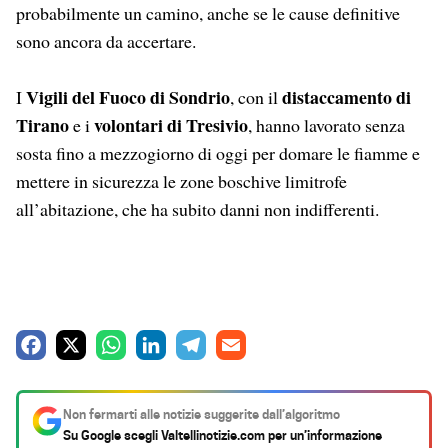
probabilmente un camino, anche se le cause definitive
sono ancora da accertare.
Vigili del Fuoco di Sondrio
distaccamento di
I
, con il
Tirano
volontari di Tresivio
e i
, hanno lavorato senza
sosta fino a mezzogiorno di oggi per domare le fiamme e
mettere in sicurezza le zone boschive limitrofe
all’abitazione, che ha subito danni non indifferenti.
F
X
W
L
T
E
a
h
i
e
m
c
a
n
l
a
Non fermarti alle notizie suggerite dall’algoritmo
e
t
k
e
i
Su Google scegli
Valtellinotizie.com
per un’informazione