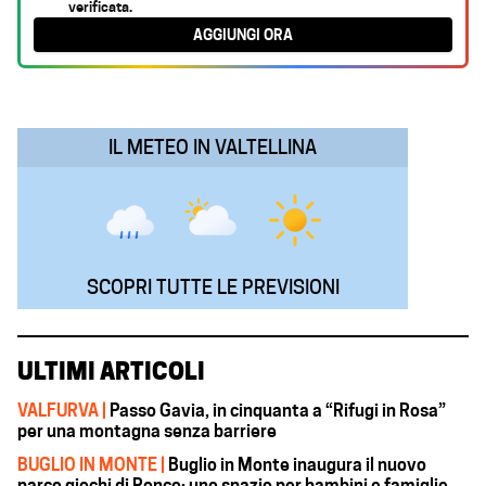
verificata.
b
s
e
g
l
AGGIUNGI ORA
o
A
d
r
o
p
I
a
k
p
n
m
IL METEO IN VALTELLINA
SCOPRI TUTTE LE PREVISIONI
ULTIMI ARTICOLI
VALFURVA |
Passo Gavia, in cinquanta a “Rifugi in Rosa”
per una montagna senza barriere
BUGLIO IN MONTE |
Buglio in Monte inaugura il nuovo
parco giochi di Ronco: uno spazio per bambini e famiglie