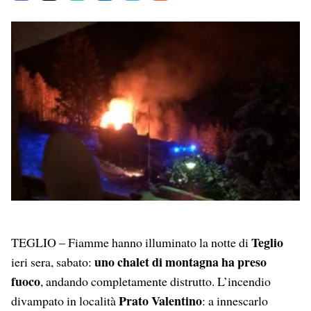
a
h
i
e
m
c
a
n
l
a
e
t
k
e
i
b
s
e
g
l
o
A
d
r
o
p
I
a
k
p
n
m
Teglio
TEGLIO – Fiamme hanno illuminato la notte di
uno chalet di montagna ha preso
ieri sera, sabato:
fuoco
, andando completamente distrutto. L’incendio
Prato Valentino
divampato in località
: a innescarlo