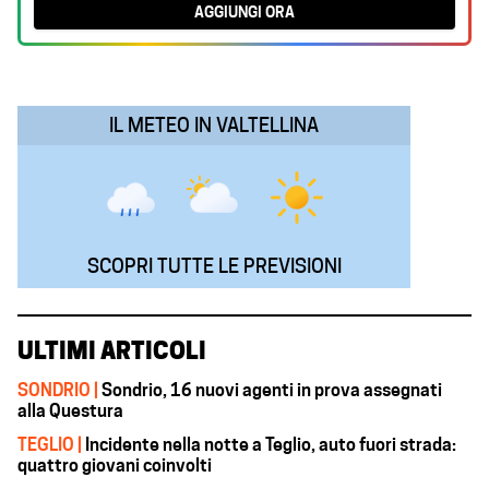
AGGIUNGI ORA
o
A
d
r
o
p
I
a
k
p
n
m
IL METEO IN VALTELLINA
SCOPRI TUTTE LE PREVISIONI
ULTIMI ARTICOLI
SONDRIO |
Sondrio, 16 nuovi agenti in prova assegnati
alla Questura
TEGLIO |
Incidente nella notte a Teglio, auto fuori strada:
quattro giovani coinvolti