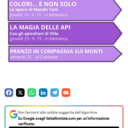
F
X
W
L
T
E
a
h
i
e
m
c
a
n
l
a
Non fermarti alle notizie suggerite dall’algoritmo
e
t
k
e
i
Su Google scegli
Valtellinotizie.com
per un’informazione
verificata.
b
s
e
g
l