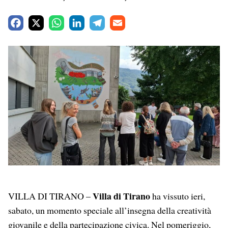
F
X
W
L
T
E
a
h
i
e
m
c
a
n
l
a
e
t
k
e
i
b
s
e
g
l
o
A
d
r
o
p
I
a
k
p
n
m
Villa di Tirano
VILLA DI TIRANO –
ha vissuto ieri,
sabato, un momento speciale all’insegna della creatività
giovanile e della partecipazione civica. Nel pomeriggio,