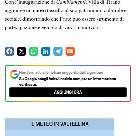
Con l’inaugurazione di
Cambiamenti
, Villa di Tirano
aggiunge un nuovo tassello al suo patrimonio culturale e
sociale, dimostrando che l’arte può essere strumento di
partecipazione e veicolo di valori condivisi.
F
X
W
L
T
E
a
h
i
e
m
c
a
n
l
a
Non fermarti alle notizie suggerite dall’algoritmo
e
t
k
e
i
Su Google scegli
Valtellinotizie.com
per un’informazione
verificata.
b
s
e
g
l
AGGIUNGI ORA
o
A
d
r
o
p
I
a
k
p
n
m
IL METEO IN VALTELLINA