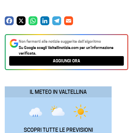
F
X
W
L
T
E
a
h
i
e
m
c
a
n
l
a
Non fermarti alle notizie suggerite dall’algoritmo
e
t
k
e
i
Su Google scegli
Valtellinotizie.com
per un’informazione
verificata.
b
s
e
g
l
AGGIUNGI ORA
o
A
d
r
o
p
I
a
k
p
n
m
IL METEO IN VALTELLINA
SCOPRI TUTTE LE PREVISIONI