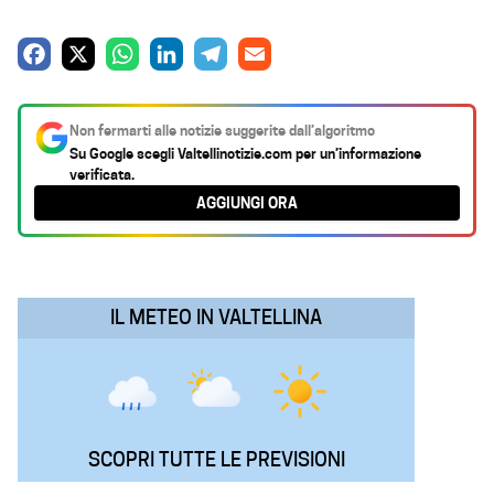
F
X
W
L
T
E
a
h
i
e
m
c
a
n
l
a
Non fermarti alle notizie suggerite dall’algoritmo
e
t
k
e
i
Su Google scegli
Valtellinotizie.com
per un’informazione
verificata.
b
s
e
g
l
AGGIUNGI ORA
o
A
d
r
o
p
I
a
k
p
n
m
IL METEO IN VALTELLINA
SCOPRI TUTTE LE PREVISIONI