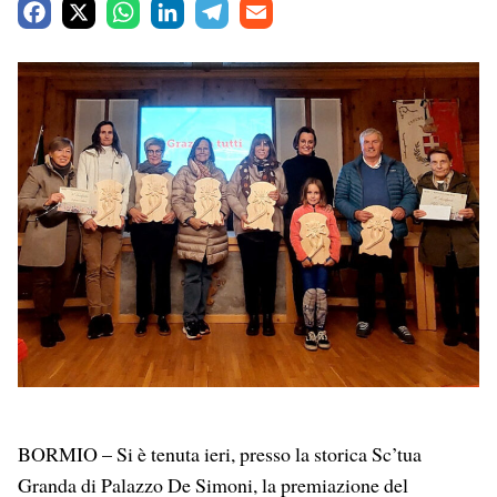
F
X
W
L
T
E
a
h
i
e
m
c
a
n
l
a
e
t
k
e
i
b
s
e
g
l
o
A
d
r
o
p
I
a
k
p
n
m
BORMIO – Si è tenuta ieri, presso la storica Sc’tua
Granda di Palazzo De Simoni, la premiazione del