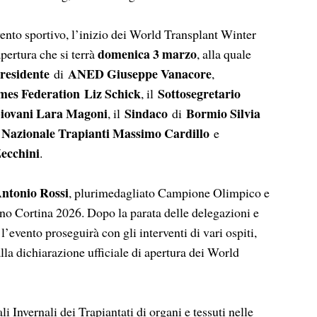
ento sportivo, l’inizio dei World Transplant Winter
domenica 3 marzo
ertura che si terrà
, alla quale
residente
ANED Giuseppe Vanacore
di
,
es Federation Liz Schick
Sottosegretario
, il
Giovani Lara Magoni
Sindaco
Bormio Silvia
, il
di
o Nazionale Trapianti Massimo Cardillo
e
Zecchini
.
ntonio Rossi
, plurimedagliato Campione Olimpico e
o Cortina 2026. Dopo la parata delle delegazioni e
l’evento proseguirà con gli interventi di vari ospiti,
lla dichiarazione ufficiale di apertura dei World
 Invernali dei Trapiantati di organi e tessuti nelle