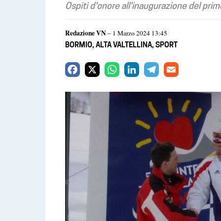
Ospiti d'onore all'inaugurazione del prim
Redazione VN
– 1 Marzo 2024 13:45
BORMIO
,
ALTA VALTELLINA
,
SPORT
F
X
W
L
T
E
a
h
i
e
m
c
a
n
l
a
e
t
k
e
i
b
s
e
g
l
o
A
d
r
o
p
I
a
k
p
n
m