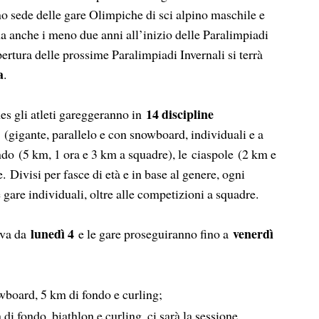
o sede delle gare Olimpiche di sci alpino maschile e
na anche i meno due anni all’inizio delle Paralimpiadi
rtura delle prossime Paralimpiadi Invernali si terrà
a
.
14 discipline
s gli atleti gareggeranno in
 (gigante, parallelo e con snowboard, individuali e a
fondo (5 km, 1 ora e 3 km a squadre), le ciaspole (2 km e
. Divisi per fasce di età e in base al genere, ogni
 gare individuali, oltre alle competizioni a squadre.
lunedì 4
venerdì
iva da
e le gare proseguiranno fino a
wboard, 5 km di fondo e curling;
 di fondo, biathlon e curling, ci sarà la sessione