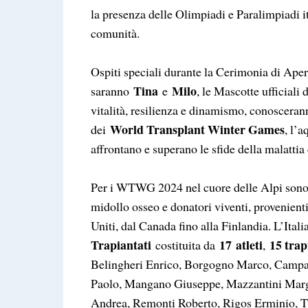
la presenza delle Olimpiadi e Paralimpiadi it
comunità.
Ospiti speciali durante la Cerimonia di Ap
Tina
Milo
saranno
e
, le Mascotte ufficiali
vitalità, resilienza e dinamismo, conoscera
World Transplant Winter Games
dei
, l’
affrontano e superano le sfide della malattia 
Per i WTWG 2024 nel cuore delle Alpi sono
midollo osseo e donatori viventi, provenient
Uniti, dal Canada fino alla Finlandia. L’Ital
Trapiantati
17 atleti
15 trap
costituita da
,
Belingheri Enrico, Borgogno Marco, Campa
Paolo, Mangano Giuseppe, Mazzantini Marg
Andrea, Remonti Roberto, Rigos Erminio, T