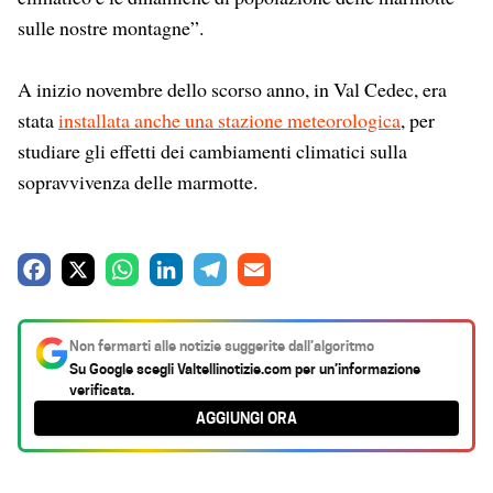
sulle nostre montagne”.
A inizio novembre dello scorso anno, in Val Cedec, era
stata
installata anche una stazione meteorologica
, per
studiare gli effetti dei cambiamenti climatici sulla
sopravvivenza delle marmotte.
F
X
W
L
T
E
a
h
i
e
m
c
a
n
l
a
Non fermarti alle notizie suggerite dall’algoritmo
e
t
k
e
i
Su Google scegli
Valtellinotizie.com
per un’informazione
verificata.
b
s
e
g
l
AGGIUNGI ORA
o
A
d
r
o
p
I
a