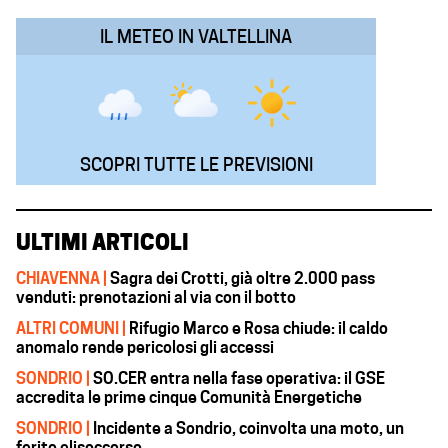
k
p
n
m
IL METEO IN VALTELLINA
SCOPRI TUTTE LE PREVISIONI
ULTIMI ARTICOLI
CHIAVENNA |
Sagra dei Crotti, già oltre 2.000 pass
venduti: prenotazioni al via con il botto
ALTRI COMUNI |
Rifugio Marco e Rosa chiude: il caldo
anomalo rende pericolosi gli accessi
SONDRIO |
SO.CER entra nella fase operativa: il GSE
accredita le prime cinque Comunità Energetiche
SONDRIO |
Incidente a Sondrio, coinvolta una moto, un
ferito elisoccorso