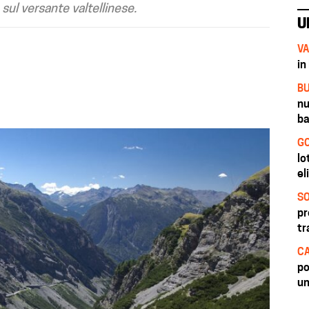
sul versante valtellinese.
U
VA
in
BU
nu
ba
GO
lo
el
SO
pr
tr
CA
po
un