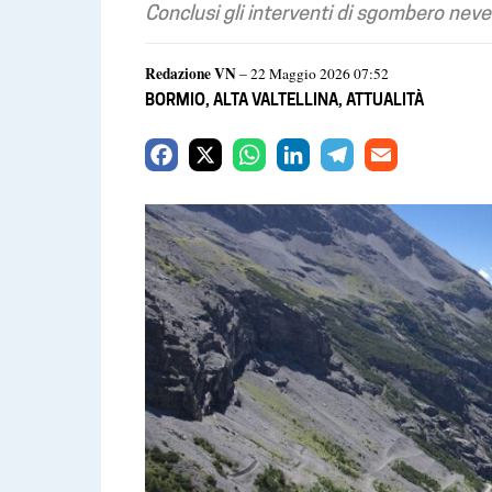
Conclusi gli interventi di sgombero neve 
Redazione VN
– 22 Maggio 2026 07:52
BORMIO
,
ALTA VALTELLINA
,
ATTUALITÀ
F
X
W
L
T
E
a
h
i
e
m
c
a
n
l
a
e
t
k
e
i
b
s
e
g
l
o
A
d
r
o
p
I
a
k
p
n
m