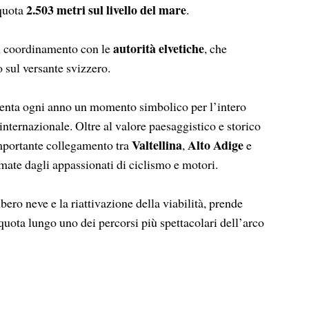
2.503 metri sul livello del mare
 quota
.
autorità elvetiche
in coordinamento con le
, che
 sul versante svizzero.
esenta ogni anno un momento simbolico per l’intero
o internazionale. Oltre al valore paesaggistico e storico
Valtellina
Alto Adige
 importante collegamento tra
,
e
amate dagli appassionati di ciclismo e motori.
ero neve e la riattivazione della viabilità, prende
a quota lungo uno dei percorsi più spettacolari dell’arco