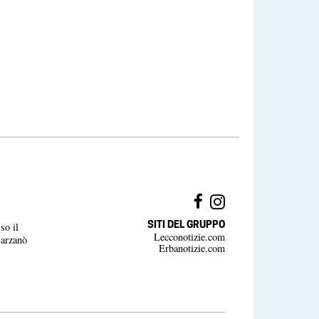
SITI DEL GRUPPO
so il
Lecconotizie.com
Barzanò
Erbanotizie.com