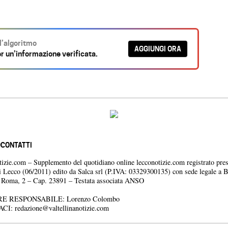
ll’algoritmo
AGGIUNGI ORA
r un’informazione verificata.
O
CONTATTI
otizie.com – Supplemento del quotidiano online lecconotizie.com registrato pres
i Lecco (06/2011) edito da Salca srl (P.IVA: 03329300135) con sede legale a 
a Roma, 2 – Cap. 23891 – Testata associata ANSO
E RESPONSABILE: Lorenzo Colombo
ACI:
redazione@valtellinanotizie.com