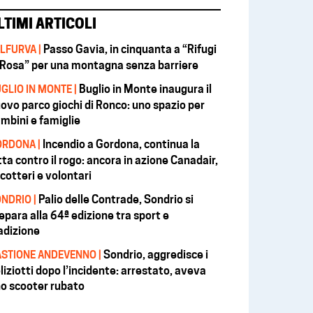
LTIMI ARTICOLI
Passo Gavia, in cinquanta a “Rifugi
LFURVA |
 Rosa” per una montagna senza barriere
Buglio in Monte inaugura il
GLIO IN MONTE |
ovo parco giochi di Ronco: uno spazio per
mbini e famiglie
Incendio a Gordona, continua la
RDONA |
tta contro il rogo: ancora in azione Canadair,
icotteri e volontari
Palio delle Contrade, Sondrio si
NDRIO |
epara alla 64ª edizione tra sport e
adizione
Sondrio, aggredisce i
STIONE ANDEVENNO |
liziotti dopo l’incidente: arrestato, aveva
o scooter rubato