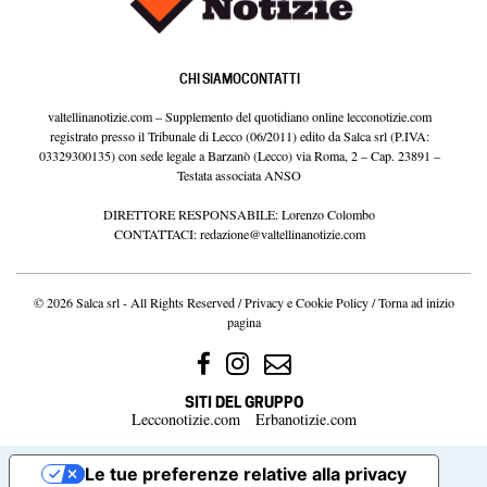
CHI SIAMO
CONTATTI
valtellinanotizie.com – Supplemento del quotidiano online lecconotizie.com
registrato presso il Tribunale di Lecco (06/2011) edito da Salca srl (P.IVA:
03329300135) con sede legale a Barzanò (Lecco) via Roma, 2 – Cap. 23891 –
Testata associata ANSO
DIRETTORE RESPONSABILE: Lorenzo Colombo
CONTATTACI:
redazione@valtellinanotizie.com
© 2026 Salca srl - All Rights Reserved /
Privacy e Cookie Policy
/
Torna ad inizio
pagina
SITI DEL GRUPPO
Lecconotizie.com
Erbanotizie.com
Le tue preferenze relative alla privacy