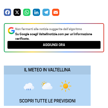
F
X
W
L
T
E
a
h
i
e
m
c
a
n
l
a
Non fermarti alle notizie suggerite dall’algoritmo
e
t
k
e
i
Su Google scegli
Valtellinotizie.com
per un’informazione
verificata.
b
s
e
g
l
AGGIUNGI ORA
o
A
d
r
o
p
I
a
k
p
n
m
IL METEO IN VALTELLINA
SCOPRI TUTTE LE PREVISIONI