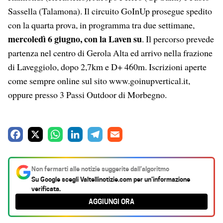
Sassella (Talamona). Il circuito GoInUp prosegue spedito
con la quarta prova, in programma tra due settimane,
mercoledì 6 giugno, con la Laven su
. Il percorso prevede
partenza nel centro di Gerola Alta ed arrivo nella frazione
di Laveggiolo, dopo 2,7km e D+ 460m. Iscrizioni aperte
come sempre online sul sito www.goinupvertical.it,
oppure presso 3 Passi Outdoor di Morbegno.
F
X
W
L
T
E
a
h
i
e
m
c
a
n
l
a
Non fermarti alle notizie suggerite dall’algoritmo
e
t
k
e
i
Su Google scegli
Valtellinotizie.com
per un’informazione
verificata.
b
s
e
g
l
AGGIUNGI ORA
o
A
d
r