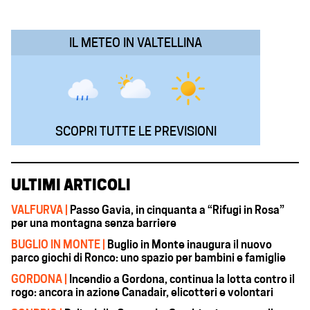
o
p
I
a
k
p
n
m
IL METEO IN VALTELLINA
SCOPRI TUTTE LE PREVISIONI
ULTIMI ARTICOLI
VALFURVA |
Passo Gavia, in cinquanta a “Rifugi in Rosa”
per una montagna senza barriere
BUGLIO IN MONTE |
Buglio in Monte inaugura il nuovo
parco giochi di Ronco: uno spazio per bambini e famiglie
GORDONA |
Incendio a Gordona, continua la lotta contro il
rogo: ancora in azione Canadair, elicotteri e volontari