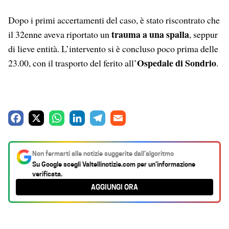
Dopo i primi accertamenti del caso, è stato riscontrato che
trauma a una spalla
il 32enne aveva riportato un
, seppur
di lieve entità. L’intervento si è concluso poco prima delle
Ospedale di Sondrio
23.00, con il trasporto del ferito all’
.
F
X
W
L
T
E
a
h
i
e
m
c
a
n
l
a
Non fermarti alle notizie suggerite dall’algoritmo
e
t
k
e
i
Su Google scegli
Valtellinotizie.com
per un’informazione
verificata.
b
s
e
g
l
AGGIUNGI ORA
o
A
d
r
o
p
I
a
k
p
n
m