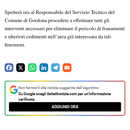
Spetterà ora al Responsabile del Servizio Tecnico del
Comune di Gordona procedere a effettuare tutti gli
interventi necessari per eliminare il pericolo di franamenti
e ulteriori cedimenti nell’area già interessata da tali
fenomeni.
F
X
W
L
T
E
a
h
i
e
m
c
a
n
l
a
Non fermarti alle notizie suggerite dall’algoritmo
e
t
k
e
i
Su Google scegli
Valtellinotizie.com
per un’informazione
verificata.
b
s
e
g
l
AGGIUNGI ORA
o
A
d
r
o
p
I
a
k
p
n
m