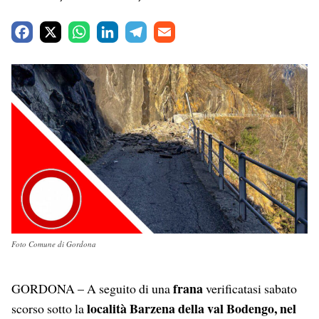
F
X
W
L
T
E
a
h
i
e
m
c
a
n
l
a
e
t
k
e
i
b
s
e
g
l
o
A
d
r
o
p
I
a
k
p
n
m
Foto Comune di Gordona
frana
GORDONA – A seguito di una
verificatasi sabato
località Barzena della val Bodengo, nel
scorso sotto la