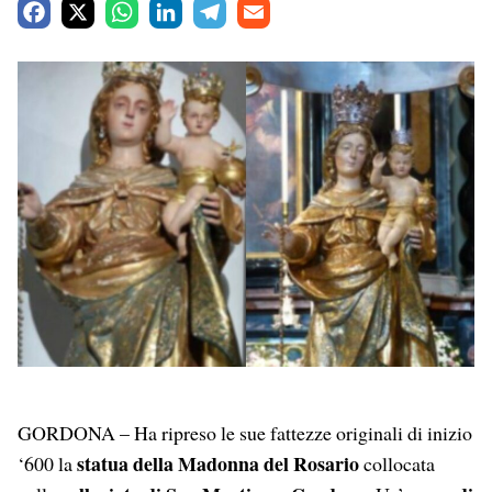
F
X
W
L
T
E
a
h
i
e
m
c
a
n
l
a
e
t
k
e
i
b
s
e
g
l
o
A
d
r
o
p
I
a
k
p
n
m
GORDONA – Ha ripreso le sue fattezze originali di inizio
statua della Madonna del Rosario
‘600 la
collocata