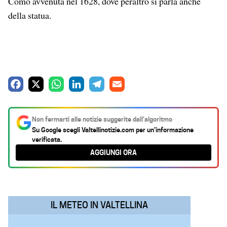
Como avvenuta nel 1628, dove peraltro si parla anche
della statua.
F
X
W
L
T
E
a
h
i
e
m
c
a
n
l
a
Non fermarti alle notizie suggerite dall’algoritmo
e
t
k
e
i
Su Google scegli
Valtellinotizie.com
per un’informazione
verificata.
b
s
e
g
l
AGGIUNGI ORA
o
A
d
r
o
p
I
a
k
p
n
m
IL METEO IN VALTELLINA