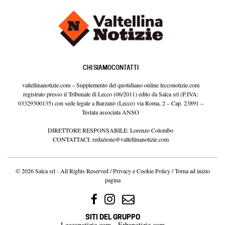
CHI SIAMO
CONTATTI
valtellinanotizie.com – Supplemento del quotidiano online lecconotizie.com
registrato presso il Tribunale di Lecco (06/2011) edito da Salca srl (P.IVA:
03329300135) con sede legale a Barzanò (Lecco) via Roma, 2 – Cap. 23891 –
Testata associata ANSO
DIRETTORE RESPONSABILE: Lorenzo Colombo
CONTATTACI:
redazione@valtellinanotizie.com
© 2026 Salca srl - All Rights Reserved /
Privacy e Cookie Policy
/
Torna ad inizio
pagina
SITI DEL GRUPPO
Lecconotizie.com
Erbanotizie.com