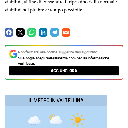
viabilità, al fine di consentire il ripristino della normale
viabilità nel più breve tempo possibile.
F
X
W
L
T
E
a
h
i
e
m
c
a
n
l
a
Non fermarti alle notizie suggerite dall’algoritmo
e
t
k
e
i
Su Google scegli
Valtellinotizie.com
per un’informazione
verificata.
b
s
e
g
l
AGGIUNGI ORA
o
A
d
r
o
p
I
a
k
p
n
m
IL METEO IN VALTELLINA