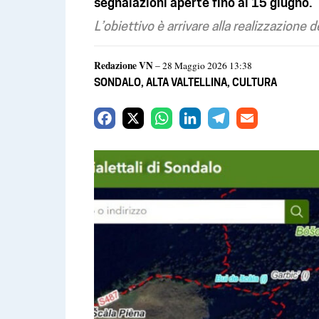
segnalazioni aperte fino al 15 giugno.
L’obiettivo è arrivare alla realizzazione d
Redazione VN
– 28 Maggio 2026 13:38
SONDALO
,
ALTA VALTELLINA
,
CULTURA
F
X
W
L
T
E
a
h
i
e
m
c
a
n
l
a
e
t
k
e
i
b
s
e
g
l
o
A
d
r
o
p
I
a
k
p
n
m