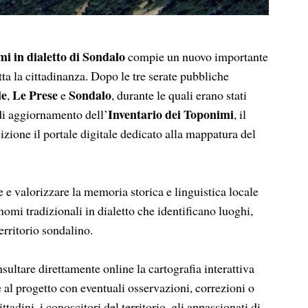
mi in dialetto di Sondalo
compie un nuovo importante
tta la cittadinanza. Dopo le tre serate pubbliche
le
Le Prese
Sondalo
,
e
, durante le quali erano stati
Inventario dei Toponimi
 di aggiornamento dell’
, il
zione il portale digitale dedicato alla mappatura del
e e valorizzare la memoria storica e linguistica locale
nomi tradizionali in dialetto che identificano luoghi,
territorio sondalino.
sultare direttamente online la cartografia interattiva
 al progetto con eventuali osservazioni, correzioni o
ittadini, i conoscitori del territorio, gli appassionati di