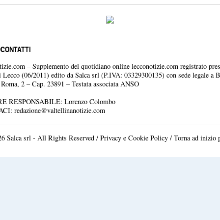
O
CONTATTI
otizie.com – Supplemento del quotidiano online lecconotizie.com registrato pres
i Lecco (06/2011) edito da Salca srl (P.IVA: 03329300135) con sede legale a 
a Roma, 2 – Cap. 23891 – Testata associata ANSO
E RESPONSABILE: Lorenzo Colombo
ACI:
redazione@valtellinanotizie.com
6 Salca srl - All Rights Reserved /
Privacy e Cookie Policy
/
Torna ad inizio 