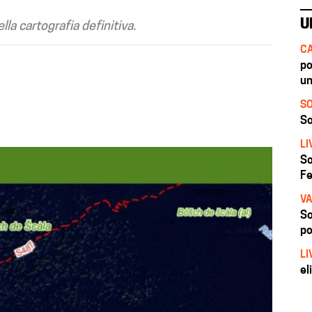
U
ella cartografia definitiva.
CA
po
un
SO
So
LI
So
Fe
VA
So
po
LI
el