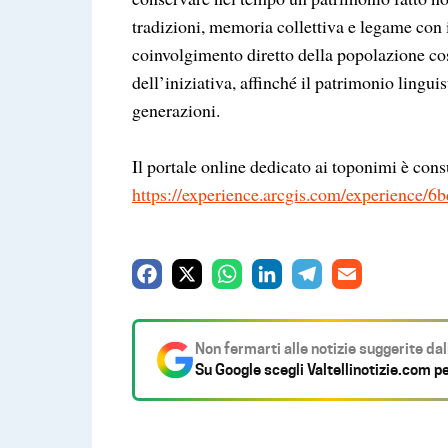
tradizioni, memoria collettiva e legame con i
coinvolgimento diretto della popolazione co
dell’iniziativa, affinché il patrimonio lingu
generazioni.
Il portale online dedicato ai toponimi è cons
https://experience.arcgis.com/experience
F
X
W
L
T
E
a
h
i
e
m
c
a
n
l
a
Non fermarti alle notizie suggerite da
e
t
k
e
i
Su Google scegli
Valtellinotizie.com
pe
b
s
e
g
l
o
A
d
r