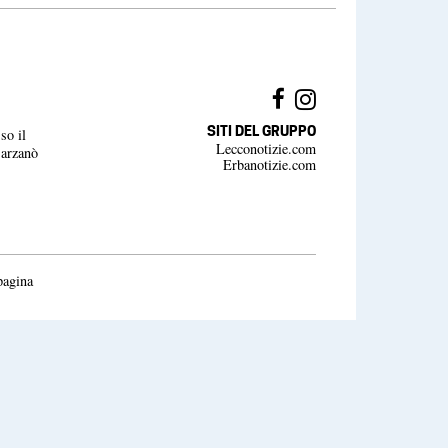
SITI DEL GRUPPO
so il
Lecconotizie.com
Barzanò
Erbanotizie.com
pagina