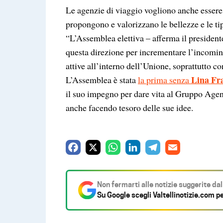
Le agenzie di viaggio vogliono anche esser
propongono e valorizzano le bellezze e le tipi
“L’Assemblea elettiva – afferma il presidente
questa direzione per incrementare l’incoming
attive all’interno dell’Unione, soprattutto co
Lina Fr
L’Assemblea è stata
la prima senza
il suo impegno per dare vita al Gruppo Agen
anche facendo tesoro delle sue idee.
F
X
W
L
T
E
a
h
i
e
m
c
a
n
l
a
Non fermarti alle notizie suggerite da
e
t
k
e
i
Su Google scegli
Valtellinotizie.com
pe
b
s
e
g
l
o
A
d
r