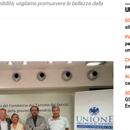
nibilità, vogliamo promuovere le bellezze della
U
GO
al
PI
pe
un
CH
pa
AL
ca
SO
GS
En