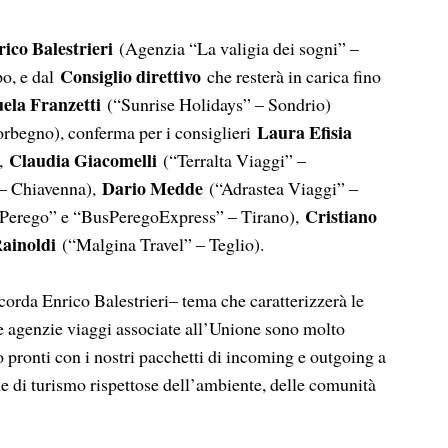
ico Balestrieri
(Agenzia “La valigia dei sogni” –
Consiglio direttivo
po, e dal
che resterà in carica fino
ela Franzetti
(“Sunrise Holidays” – Sondrio)
Laura Efisia
rbegno), conferma per i consiglieri
Claudia Giacomelli
),
(“Terralta Viaggi” –
Dario Medde
– Chiavenna),
(“Adrastea Viaggi” –
Cristiano
 Perego” e “BusPeregoExpress” – Tirano),
Rainoldi
(“Malgina Travel” – Teglio).
corda Enrico Balestrieri– tema che caratterizzerà le
e agenzie viaggi associate all’Unione sono molto
 pronti con i nostri pacchetti di incoming e outgoing a
e di turismo rispettose dell’ambiente, delle comunità