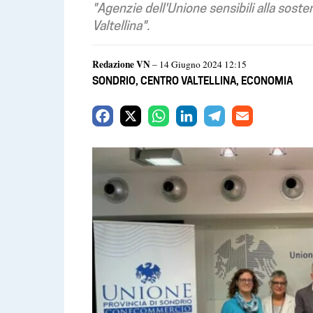
"Agenzie dell'Unione sensibili alla soste
Valtellina".
Redazione VN
– 14 Giugno 2024 12:15
SONDRIO
,
CENTRO VALTELLINA
,
ECONOMIA
F
X
W
L
T
E
a
h
i
e
m
c
a
n
l
a
e
t
k
e
i
b
s
e
g
l
o
A
d
r
o
p
I
a
k
p
n
m