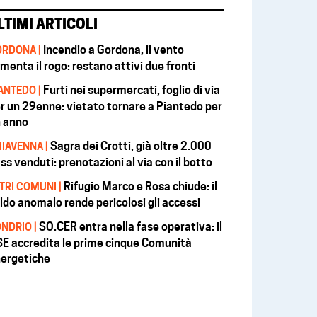
LTIMI ARTICOLI
Incendio a Gordona, il vento
RDONA |
imenta il rogo: restano attivi due fronti
Furti nei supermercati, foglio di via
ANTEDO |
r un 29enne: vietato tornare a Piantedo per
 anno
Sagra dei Crotti, già oltre 2.000
IAVENNA |
ss venduti: prenotazioni al via con il botto
Rifugio Marco e Rosa chiude: il
TRI COMUNI |
ldo anomalo rende pericolosi gli accessi
SO.CER entra nella fase operativa: il
NDRIO |
E accredita le prime cinque Comunità
ergetiche