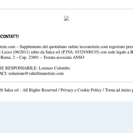
O
CONTATTI
otizie.com – Supplemento del quotidiano online lecconotizie.com registrato pres
i Lecco (06/2011) edito da Salca srl (P.IVA: 03329300135) con sede legale a 
a Roma, 2 – Cap. 23891 – Testata associata ANSO
E RESPONSABILE: Lorenzo Colombo
ACI:
redazione@valtellinanotizie.com
6 Salca srl - All Rights Reserved /
Privacy e Cookie Policy
/
Torna ad inizio 