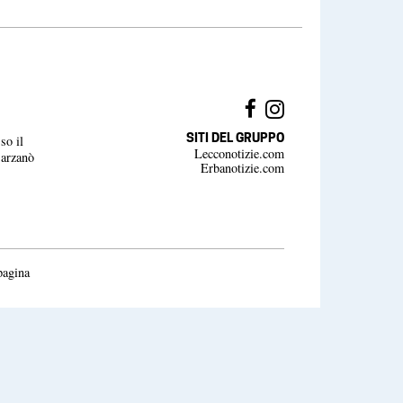
SITI DEL GRUPPO
so il
Lecconotizie.com
Barzanò
Erbanotizie.com
pagina