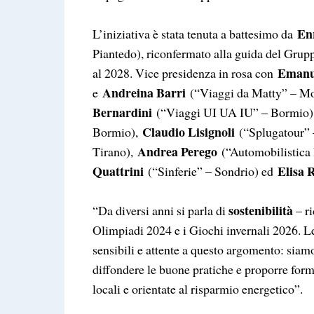
Enr
L’iniziativa è stata tenuta a battesimo da
Piantedo), riconfermato alla guida del Grup
Emanu
al 2028. Vice presidenza in rosa con
Andreina Barri
e
(“Viaggi da Matty” – Mo
Bernardini
(“Viaggi UI UA IU” – Bormio
Claudio Lisignoli
Bormio),
(“Splugatour” 
Andrea Perego
Tirano),
(“Automobilistica
Quattrini
Elisa 
(“Sinferie” – Sondrio) ed
sostenibilità
“Da diversi anni si parla di
– ri
Olimpiadi 2024 e i Giochi invernali 2026. L
sensibili e attente a questo argomento: siamo
diffondere le buone pratiche e proporre form
locali e orientate al risparmio energetico”.