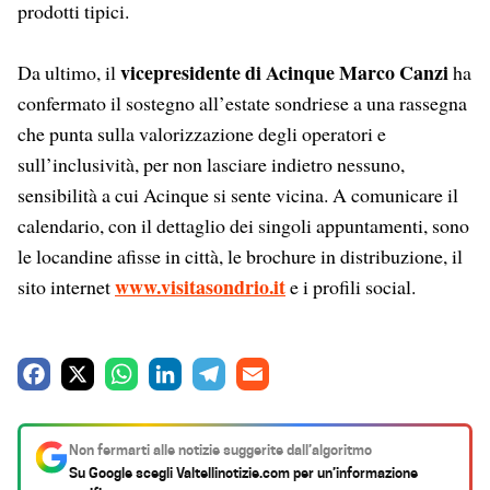
prodotti tipici.
vicepresidente di Acinque Marco Canzi
Da ultimo, il
ha
confermato il sostegno all’estate sondriese a una rassegna
che punta sulla valorizzazione degli operatori e
sull’inclusività, per non lasciare indietro nessuno,
sensibilità a cui Acinque si sente vicina. A comunicare il
calendario, con il dettaglio dei singoli appuntamenti, sono
le locandine afisse in città, le brochure in distribuzione, il
www.visitasondrio.it
sito internet
e i profili social.
F
X
W
L
T
E
a
h
i
e
m
c
a
n
l
a
Non fermarti alle notizie suggerite dall’algoritmo
e
t
k
e
i
Su Google scegli
Valtellinotizie.com
per un’informazione