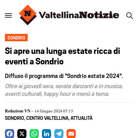
SONDRIO
Si apre una lunga estate ricca di
eventi a Sondrio
Diffuso il programma di "Sondrio estate 2024".
Oltre ai giovedì sera, serate danzanti e in musica,
eventi culturali, happy hour e menù a tema.
Redazione VN
– 14 Giugno 2024 07:13
SONDRIO
,
CENTRO VALTELLINA
,
ATTUALITÀ
F
X
W
L
T
E