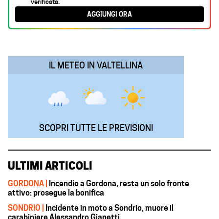
verificata.
b
s
e
g
l
AGGIUNGI ORA
o
A
d
r
o
p
I
a
k
p
n
m
IL METEO IN VALTELLINA
SCOPRI TUTTE LE PREVISIONI
ULTIMI ARTICOLI
GORDONA |
Incendio a Gordona, resta un solo fronte
attivo: prosegue la bonifica
SONDRIO |
Incidente in moto a Sondrio, muore il
carabiniere Alessandro Gianetti