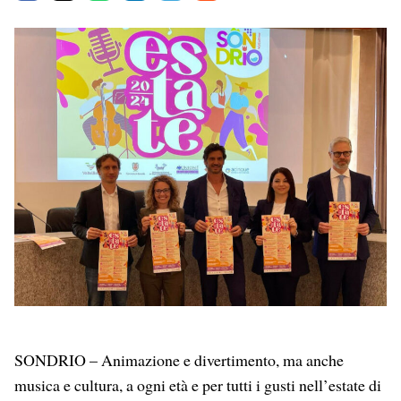
a
h
i
e
m
c
a
n
l
a
e
t
k
e
i
b
s
e
g
l
o
A
d
r
o
p
I
a
k
p
n
m
SONDRIO – Animazione e divertimento, ma anche
musica e cultura, a ogni età e per tutti i gusti nell’estate di