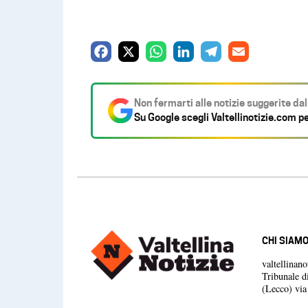
F
X
W
L
T
E
a
h
i
e
m
c
a
n
l
a
Non fermarti alle notizie suggerite da
e
t
k
e
i
Su Google scegli
Valtellinotizie.com
pe
b
s
e
g
l
o
A
d
r
o
p
I
a
k
p
n
m
CHI SIAM
valtellinan
Tribunale d
(Lecco) vi