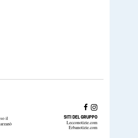
SITI DEL GRUPPO
so il
Lecconotizie.com
Barzanò
Erbanotizie.com