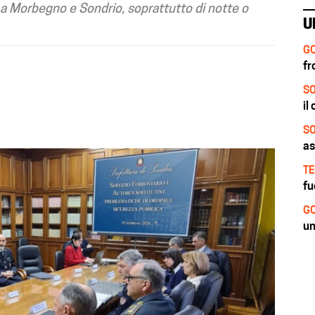
ni a Morbegno e Sondrio, soprattutto di notte o
U
GO
fr
SO
il
SO
as
TE
fu
GO
un