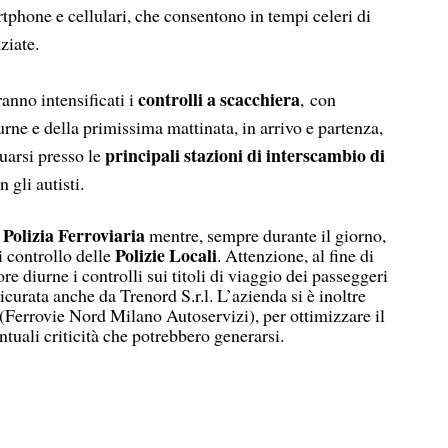
tphone e cellulari, che consentono in tempi celeri di
ziate.
controlli a scacchiera
ranno intensificati i
, con
urne e della primissima mattinata, in arrivo e partenza,
principali stazioni di interscambio di
tuarsi presso le
 gli autisti.
Polizia Ferroviaria
a
mentre, sempre durante il giorno,
Polizie Locali
i controllo delle
. Attenzione, al fine di
re diurne i controlli sui titoli di viaggio dei passeggeri
icurata anche da Trenord S.r.l. L’azienda si è inoltre
errovie Nord Milano Autoservizi), per ottimizzare il
tuali criticità che potrebbero generarsi.