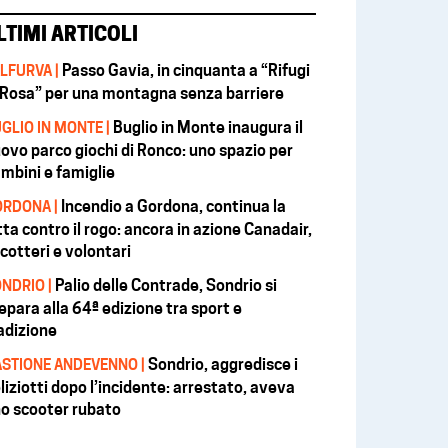
LTIMI ARTICOLI
Passo Gavia, in cinquanta a “Rifugi
LFURVA |
 Rosa” per una montagna senza barriere
Buglio in Monte inaugura il
GLIO IN MONTE |
ovo parco giochi di Ronco: uno spazio per
mbini e famiglie
Incendio a Gordona, continua la
RDONA |
tta contro il rogo: ancora in azione Canadair,
icotteri e volontari
Palio delle Contrade, Sondrio si
NDRIO |
epara alla 64ª edizione tra sport e
adizione
Sondrio, aggredisce i
STIONE ANDEVENNO |
liziotti dopo l’incidente: arrestato, aveva
o scooter rubato