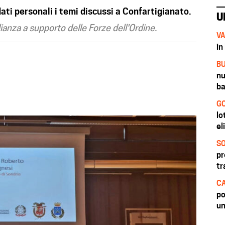
ati personali i temi discussi a Confartigianato.
U
ianza a supporto delle Forze dell'Ordine.
VA
in
BU
nu
ba
GO
lo
el
SO
pr
tr
CA
po
un