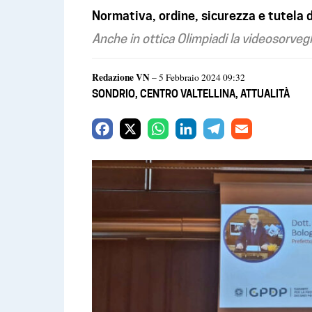
Normativa, ordine, sicurezza e tutela d
Anche in ottica Olimpiadi la videosorvegl
Redazione VN
– 5 Febbraio 2024 09:32
SONDRIO
,
CENTRO VALTELLINA
,
ATTUALITÀ
F
X
W
L
T
E
a
h
i
e
m
c
a
n
l
a
e
t
k
e
i
b
s
e
g
l
o
A
d
r
o
p
I
a
k
p
n
m