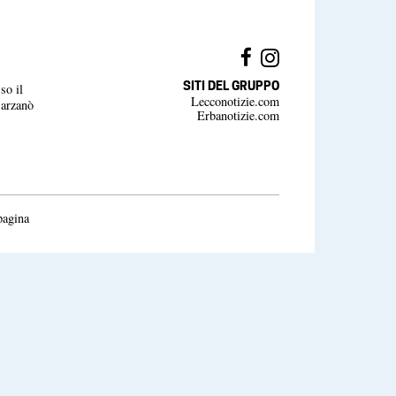
SITI DEL GRUPPO
so il
Lecconotizie.com
Barzanò
Erbanotizie.com
pagina