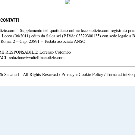
O
CONTATTI
otizie.com – Supplemento del quotidiano online lecconotizie.com registrato pres
i Lecco (06/2011) edito da Salca srl (P.IVA: 03329300135) con sede legale a 
a Roma, 2 – Cap. 23891 – Testata associata ANSO
E RESPONSABILE: Lorenzo Colombo
ACI:
redazione@valtellinanotizie.com
6 Salca srl - All Rights Reserved /
Privacy e Cookie Policy
/
Torna ad inizio 