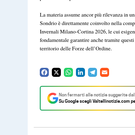
La materia assume ancor più rilevanza in un m
Sondrio è direttamente coinvolto nella com
Invernali Milano-Cortina 2026, le cui esigenz
fondamentale garantire anche tramite questi 
territorio delle Forze dell’Ordine.
F
X
W
L
T
E
a
h
i
e
m
c
a
n
l
a
Non fermarti alle notizie suggerite da
e
t
k
e
i
Su Google scegli
Valtellinotizie.com
pe
b
s
e
g
l
o
A
d
r
o
p
I
a