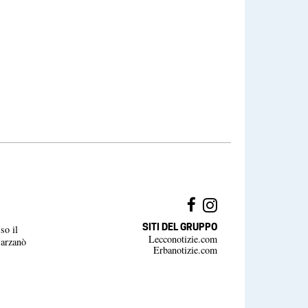
SITI DEL GRUPPO
so il
Lecconotizie.com
Barzanò
Erbanotizie.com