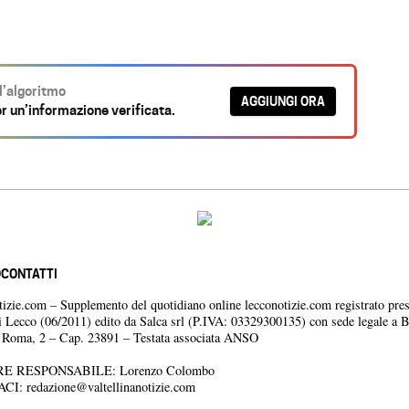
ll’algoritmo
AGGIUNGI ORA
r un’informazione verificata.
O
CONTATTI
otizie.com – Supplemento del quotidiano online lecconotizie.com registrato pres
i Lecco (06/2011) edito da Salca srl (P.IVA: 03329300135) con sede legale a 
a Roma, 2 – Cap. 23891 – Testata associata ANSO
E RESPONSABILE: Lorenzo Colombo
ACI:
redazione@valtellinanotizie.com