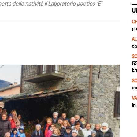
rta delle natività il Laboratorio poetico 'E'
U
CH
pa
AL
ca
SO
GS
En
SO
mo
VA
in