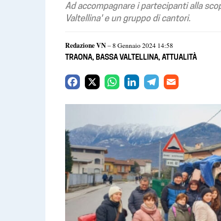
Ad accompagnare i partecipanti alla scope
Valtellina' e un gruppo di cantori.
Redazione VN
– 8 Gennaio 2024 14:58
TRAONA
,
BASSA VALTELLINA
,
ATTUALITÀ
F
X
W
L
T
E
a
h
i
e
m
c
a
n
l
a
e
t
k
e
i
b
s
e
g
l
o
A
d
r
o
p
I
a
k
p
n
m