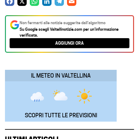
F
X
W
L
T
E
a
h
i
e
m
c
a
n
l
a
Non fermarti alle notizie suggerite dall’algoritmo
e
t
k
e
i
Su Google scegli
Valtellinotizie.com
per un’informazione
verificata.
b
s
e
g
l
AGGIUNGI ORA
o
A
d
r
o
p
I
a
k
p
n
m
IL METEO IN VALTELLINA
SCOPRI TUTTE LE PREVISIONI