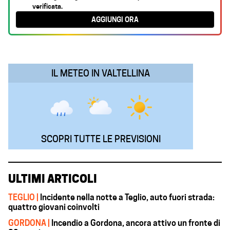
verificata.
b
s
e
g
l
AGGIUNGI ORA
o
A
d
r
o
p
I
a
k
p
n
m
IL METEO IN VALTELLINA
SCOPRI TUTTE LE PREVISIONI
ULTIMI ARTICOLI
TEGLIO |
Incidente nella notte a Teglio, auto fuori strada:
quattro giovani coinvolti
GORDONA |
Incendio a Gordona, ancora attivo un fronte di