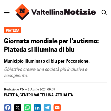
PIATEDA
Giornata mondiale per l’autismo:
Piateda si illumina di blu
Municipio illuminato di blu per l'occasione.
Obiettivo creare una società più inclusiva e
accogliente.
Redazione VN
– 2 Aprile 2024 09:07
PIATEDA
,
CENTRO VALTELLINA
,
ATTUALITÀ
F
X
W
L
T
E