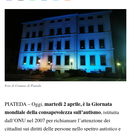
a
h
i
e
m
c
a
n
l
a
e
t
k
e
i
b
s
e
g
l
o
A
d
r
o
p
I
a
k
p
n
m
Foto di Comune di Piateda
martedì 2 aprile, è la Giornata
PIATEDA – Oggi,
mondiale della consapevolezza sull’autismo
, istituita
dall’ONU nel 2007 per richiamare l’attenzione dei
cittadini sui diritti delle persone nello spettro autistico e