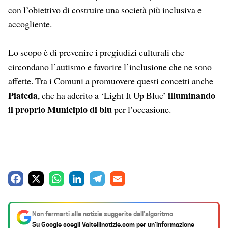
con l’obiettivo di costruire una società più inclusiva e
accogliente.
Lo scopo è di prevenire i pregiudizi culturali che
circondano l’autismo e favorire l’inclusione che ne sono
affette. Tra i Comuni a promuovere questi concetti anche
Piateda
illuminando
, che ha aderito a ‘Light It Up Blue’
il proprio Municipio di blu
per l’occasione.
F
X
W
L
T
E
a
h
i
e
m
c
a
n
l
a
Non fermarti alle notizie suggerite dall’algoritmo
e
t
k
e
i
Su Google scegli
Valtellinotizie.com
per un’informazione