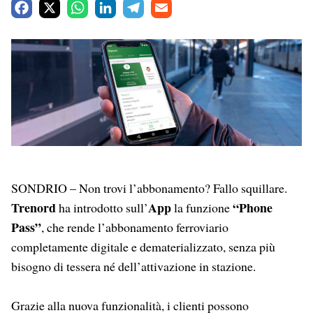
F
X
W
L
T
E
a
h
i
e
m
c
a
n
l
a
e
t
k
e
i
b
s
e
g
l
o
A
d
r
o
p
I
a
k
p
n
m
SONDRIO – Non trovi l’abbonamento? Fallo squillare.
Trenord
App
“Phone
ha introdotto sull’
la funzione
Pass”
, che rende l’abbonamento ferroviario
completamente digitale e dematerializzato, senza più
bisogno di tessera né dell’attivazione in stazione.
Grazie alla nuova funzionalità, i clienti possono