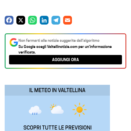
F
X
W
L
T
E
a
h
i
e
m
c
a
n
l
a
Non fermarti alle notizie suggerite dall’algoritmo
e
t
k
e
i
Su Google scegli
Valtellinotizie.com
per un’informazione
verificata.
b
s
e
g
l
AGGIUNGI ORA
o
A
d
r
o
p
I
a
k
p
n
m
IL METEO IN VALTELLINA
SCOPRI TUTTE LE PREVISIONI