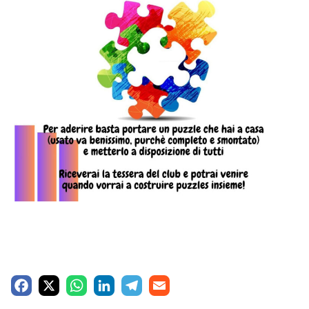
F
X
W
L
T
E
a
h
i
e
m