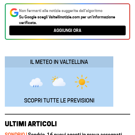
c
a
n
l
a
Non fermarti alle notizie suggerite dall’algoritmo
e
t
k
e
i
Su Google scegli
Valtellinotizie.com
per un’informazione
verificata.
b
s
e
g
l
AGGIUNGI ORA
o
A
d
r
o
p
I
a
k
p
n
m
IL METEO IN VALTELLINA
SCOPRI TUTTE LE PREVISIONI
ULTIMI ARTICOLI
SONDRIO |
Sondrio, 16 nuovi agenti in prova assegnati