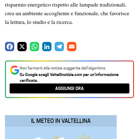
risparmio energetico rispetto alle lampade tradizionali,
crea un ambiente accogliente e funzionale, che favorisce
la lettura, lo studio e la ricerca.
F
X
W
L
T
E
a
h
i
e
m
c
a
n
l
a
Non fermarti alle notizie suggerite dall’algoritmo
e
t
k
e
i
Su Google scegli
Valtellinotizie.com
per un’informazione
verificata.
b
s
e
g
l
AGGIUNGI ORA
o
A
d
r
o
p
I
a
k
p
n
m
IL METEO IN VALTELLINA