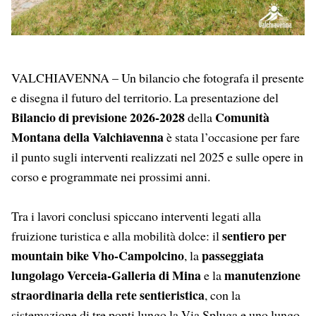
VALCHIAVENNA – Un bilancio che fotografa il presente
e disegna il futuro del territorio. La presentazione del
Bilancio di previsione 2026-2028
Comunità
della
Montana della Valchiavenna
è stata l’occasione per fare
il punto sugli interventi realizzati nel 2025 e sulle opere in
corso e programmate nei prossimi anni.
Tra i lavori conclusi spiccano interventi legati alla
sentiero per
fruizione turistica e alla mobilità dolce: il
mountain bike Vho-Campolcino
passeggiata
, la
lungolago Verceia-Galleria di Mina
manutenzione
e la
straordinaria della rete sentieristica
, con la
sistemazione di tre ponti lungo la Via Spluga e uno lungo