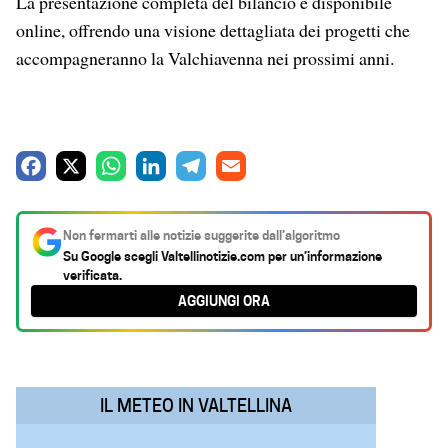
La presentazione completa del bilancio è disponibile
online, offrendo una visione dettagliata dei progetti che
accompagneranno la Valchiavenna nei prossimi anni.
F
X
W
L
T
E
a
h
i
e
m
c
a
n
l
a
Non fermarti alle notizie suggerite dall’algoritmo
e
t
k
e
i
Su Google scegli
Valtellinotizie.com
per un’informazione
verificata.
b
s
e
g
l
AGGIUNGI ORA
o
A
d
r
o
p
I
a
k
p
n
m
IL METEO IN VALTELLINA