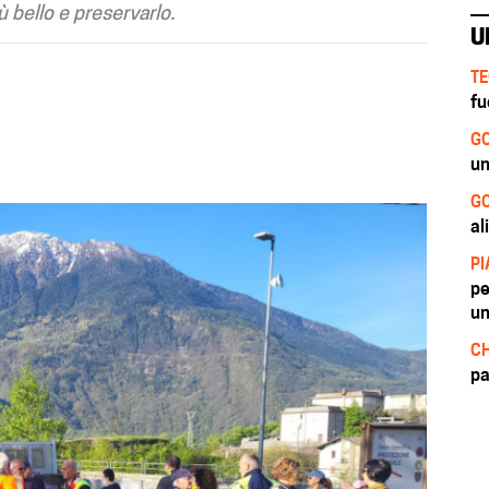
ù bello e preservarlo.
U
TE
fu
GO
un
GO
al
PI
pe
un
CH
pa