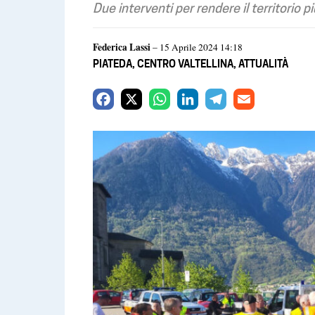
Due interventi per rendere il territorio pi
Federica Lassi
– 15 Aprile 2024 14:18
PIATEDA
,
CENTRO VALTELLINA
,
ATTUALITÀ
F
X
W
L
T
E
a
h
i
e
m
c
a
n
l
a
e
t
k
e
i
b
s
e
g
l
o
A
d
r
o
p
I
a
k
p
n
m