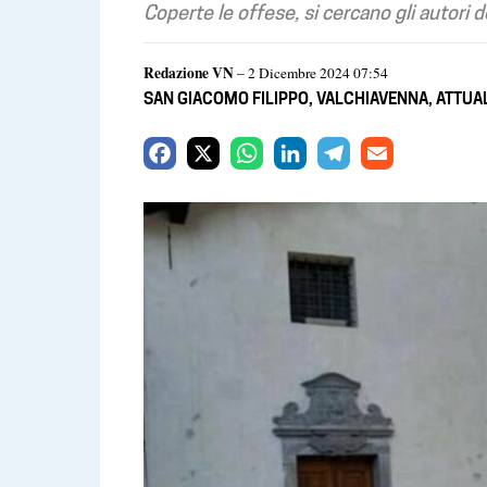
Coperte le offese, si cercano gli autori d
Redazione VN
– 2 Dicembre 2024 07:54
SAN GIACOMO FILIPPO
,
VALCHIAVENNA
,
ATTUA
F
X
W
L
T
E
a
h
i
e
m
c
a
n
l
a
e
t
k
e
i
b
s
e
g
l
o
A
d
r
o
p
I
a
k
p
n
m