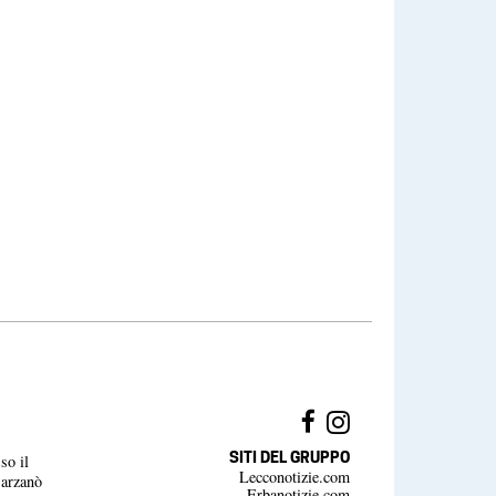
SITI DEL GRUPPO
so il
Lecconotizie.com
Barzanò
Erbanotizie.com