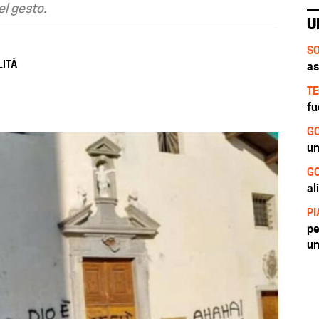
el gesto.
U
SO
LITÀ
as
TE
fu
GO
un
GO
al
PI
pe
un