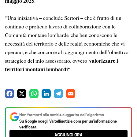
maggio 2025
.
“Una iniziativa – conclude Sertori – che è frutto di un
continuo e proficuo lavoro di collaborazione con le
Comunità montane lombarde che ben conoscono le
necessità del territorio e delle realtà economiche che vi
operano, e che concorre al raggiungimento dell’obiettivo
valorizzare i
strategico del mio assessorato, ovvero
territori montani lombardi
“.
F
X
W
L
T
E
a
h
i
e
m
c
a
n
l
a
Non fermarti alle notizie suggerite dall’algoritmo
e
t
k
e
i
Su Google scegli
Valtellinotizie.com
per un’informazione
verificata.
b
s
e
g
l
AGGIUNGI ORA