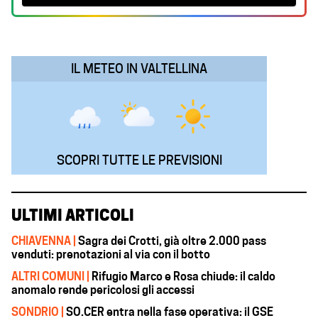
o
A
d
r
o
p
I
a
k
p
n
m
IL METEO IN VALTELLINA
SCOPRI TUTTE LE PREVISIONI
ULTIMI ARTICOLI
CHIAVENNA |
Sagra dei Crotti, già oltre 2.000 pass
venduti: prenotazioni al via con il botto
ALTRI COMUNI |
Rifugio Marco e Rosa chiude: il caldo
anomalo rende pericolosi gli accessi
SONDRIO |
SO.CER entra nella fase operativa: il GSE