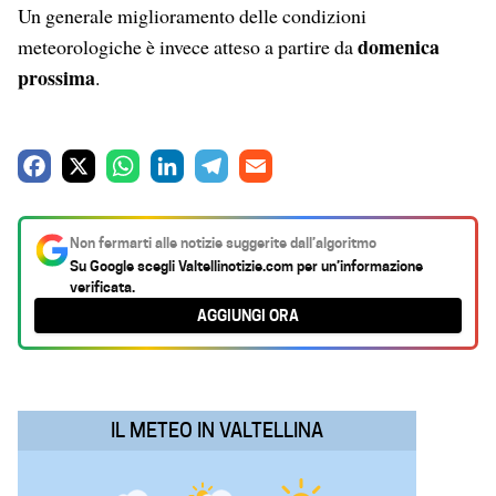
Un generale miglioramento delle condizioni
domenica
meteorologiche è invece atteso a partire da
prossima
.
F
X
W
L
T
E
a
h
i
e
m
c
a
n
l
a
Non fermarti alle notizie suggerite dall’algoritmo
e
t
k
e
i
Su Google scegli
Valtellinotizie.com
per un’informazione
verificata.
b
s
e
g
l
AGGIUNGI ORA
o
A
d
r
o
p
I
a
k
p
n
m
IL METEO IN VALTELLINA