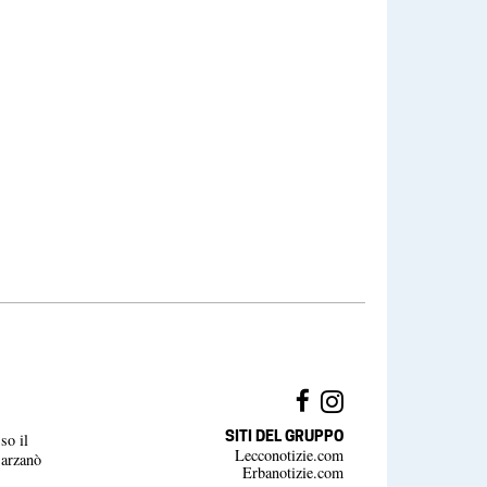
SITI DEL GRUPPO
so il
Lecconotizie.com
Barzanò
Erbanotizie.com