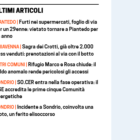
LTIMI ARTICOLI
Furti nei supermercati, foglio di via
ANTEDO |
r un 29enne: vietato tornare a Piantedo per
 anno
Sagra dei Crotti, già oltre 2.000
IAVENNA |
ss venduti: prenotazioni al via con il botto
Rifugio Marco e Rosa chiude: il
TRI COMUNI |
ldo anomalo rende pericolosi gli accessi
SO.CER entra nella fase operativa: il
NDRIO |
E accredita le prime cinque Comunità
ergetiche
Incidente a Sondrio, coinvolta una
NDRIO |
to, un ferito elisoccorso