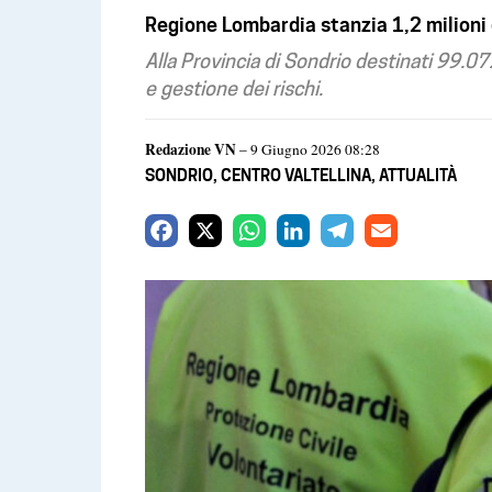
Regione Lombardia stanzia 1,2 milioni d
Alla Provincia di Sondrio destinati 99.0
e gestione dei rischi.
Redazione VN
– 9 Giugno 2026 08:28
SONDRIO
,
CENTRO VALTELLINA
,
ATTUALITÀ
F
X
W
L
T
E
a
h
i
e
m
c
a
n
l
a
e
t
k
e
i
b
s
e
g
l
o
A
d
r
o
p
I
a
k
p
n
m