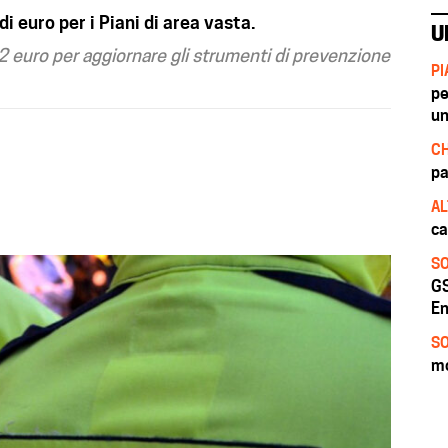
i euro per i Piani di area vasta.
U
72 euro per aggiornare gli strumenti di prevenzione
PI
pe
un
CH
pa
AL
ca
SO
GS
En
SO
mo