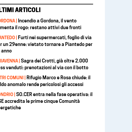
LTIMI ARTICOLI
Incendio a Gordona, il vento
RDONA |
imenta il rogo: restano attivi due fronti
Furti nei supermercati, foglio di via
ANTEDO |
r un 29enne: vietato tornare a Piantedo per
 anno
Sagra dei Crotti, già oltre 2.000
IAVENNA |
ss venduti: prenotazioni al via con il botto
Rifugio Marco e Rosa chiude: il
TRI COMUNI |
ldo anomalo rende pericolosi gli accessi
SO.CER entra nella fase operativa: il
NDRIO |
E accredita le prime cinque Comunità
ergetiche