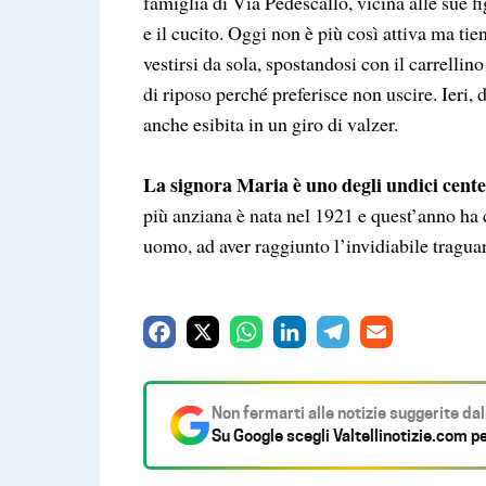
famiglia di Via Pedescallo, vicina alle sue fi
e il cucito. Oggi non è più così attiva ma ti
vestirsi da sola, spostandosi con il carrelli
di riposo perché preferisce non uscire. Ieri, 
anche esibita in un giro di valzer.
La signora Maria è uno degli undici centen
più anziana è nata nel 1921 e quest’anno ha
uomo, ad aver raggiunto l’invidiabile traguar
F
X
W
L
T
E
a
h
i
e
m
c
a
n
l
a
Non fermarti alle notizie suggerite da
e
t
k
e
i
Su Google scegli
Valtellinotizie.com
pe
b
s
e
g
l