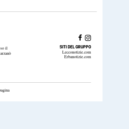
SITI DEL GRUPPO
so il
Lecconotizie.com
Barzanò
Erbanotizie.com
pagina