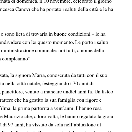
ornata di domenica, il 10 novembre, celebrato il giorno
cesca Canovi che ha portato i saluti della città e le ha
 sono lieta di trovarla in buone condizioni – le ha
condividere con lei questo momento. Le porto i saluti
’Amministrazione comunale: noi tutti, a nome della
on compleanno”.
a, la signora Maria, conosciuta da tutti con il suo
a nella città natale, festeggiando i 70 anni di
panettiere, venuto a mancare undici anni fa. Un fisico
attere che ha gestito la sua famiglia con rigore e
Vilma, la prima partorita a vent’anni, l’hanno resa
e Maurizio che, a loro volta, le hanno regalato la gioia
tà di 97 anni, ha vissuto da sola nell’abitazione di