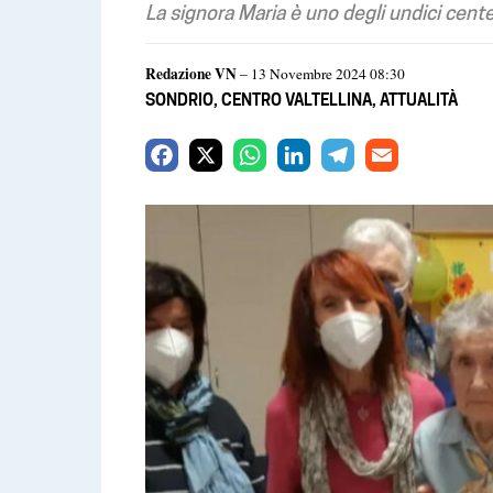
La signora Maria è uno degli undici centen
Redazione VN
– 13 Novembre 2024 08:30
SONDRIO
,
CENTRO VALTELLINA
,
ATTUALITÀ
F
X
W
L
T
E
a
h
i
e
m
c
a
n
l
a
e
t
k
e
i
b
s
e
g
l
o
A
d
r
o
p
I
a
k
p
n
m