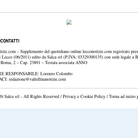
O
CONTATTI
otizie.com – Supplemento del quotidiano online lecconotizie.com registrato pres
i Lecco (06/2011) edito da Salca srl (P.IVA: 03329300135) con sede legale a 
a Roma, 2 – Cap. 23891 – Testata associata ANSO
E RESPONSABILE: Lorenzo Colombo
ACI:
redazione@valtellinanotizie.com
6 Salca srl - All Rights Reserved /
Privacy e Cookie Policy
/
Torna ad inizio 