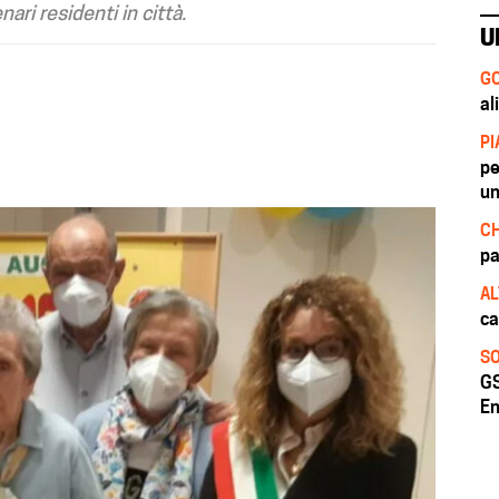
ari residenti in città.
U
GO
al
PI
pe
un
CH
pa
AL
ca
SO
GS
En