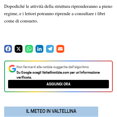
Dopodiché le attività della struttura riprenderanno a pieno
regime, e i lettori potranno riprende a consultare i libri
come di consueto.
F
X
W
L
T
E
a
h
i
e
m
c
a
n
l
a
Non fermarti alle notizie suggerite dall’algoritmo
e
t
k
e
i
Su Google scegli
Valtellinotizie.com
per un’informazione
verificata.
b
s
e
g
l
AGGIUNGI ORA
o
A
d
r
o
p
I
a
k
p
n
m
IL METEO IN VALTELLINA