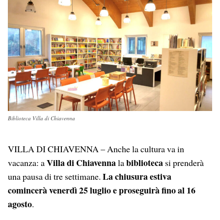
c
a
n
l
a
e
t
k
e
i
b
s
e
g
l
o
A
d
r
o
p
I
a
k
p
n
m
Biblioteca Villa di Chiavenna
VILLA DI CHIAVENNA – Anche la cultura va in
Villa di Chiavenna
biblioteca
vacanza: a
la
si prenderà
La chiusura estiva
una pausa di tre settimane.
comincerà venerdì 25 luglio e proseguirà fino al 16
agosto
.