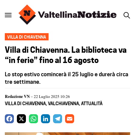
VILLA DI CHIAVENNA
Villa di Chiavenna. La biblioteca va
“in ferie” fino al 16 agosto
Lo stop estivo comincerà il 25 luglio e durerà circa
tre settimane.
Redazione VN
– 22 Luglio 2025 10:26
VILLA DI CHIAVENNA
,
VALCHIAVENNA
,
ATTUALITÀ
F
X
W
L
T
E
a
h
i
e
m