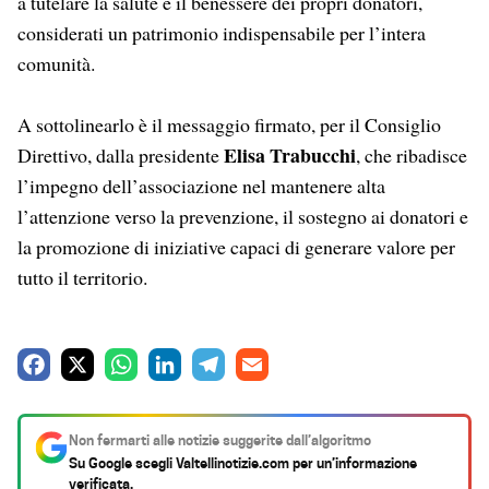
a tutelare la salute e il benessere dei propri donatori,
considerati un patrimonio indispensabile per l’intera
comunità.
A sottolinearlo è il messaggio firmato, per il Consiglio
Elisa Trabucchi
Direttivo, dalla presidente
, che ribadisce
l’impegno dell’associazione nel mantenere alta
l’attenzione verso la prevenzione, il sostegno ai donatori e
la promozione di iniziative capaci di generare valore per
tutto il territorio.
F
X
W
L
T
E
a
h
i
e
m
c
a
n
l
a
Non fermarti alle notizie suggerite dall’algoritmo
e
t
k
e
i
Su Google scegli
Valtellinotizie.com
per un’informazione
verificata.