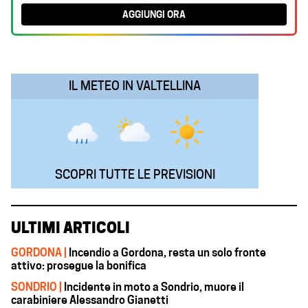
b
s
e
g
l
AGGIUNGI ORA
o
A
d
r
o
p
I
a
k
p
n
m
IL METEO IN VALTELLINA
SCOPRI TUTTE LE PREVISIONI
ULTIMI ARTICOLI
GORDONA |
Incendio a Gordona, resta un solo fronte
attivo: prosegue la bonifica
SONDRIO |
Incidente in moto a Sondrio, muore il
carabiniere Alessandro Gianetti