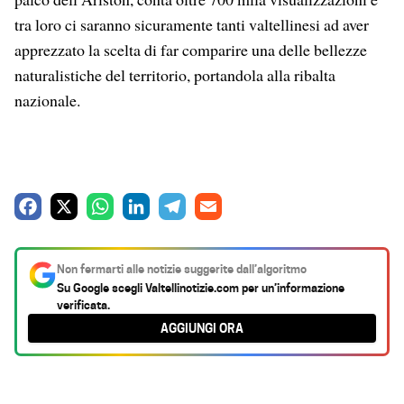
tra loro ci saranno sicuramente tanti valtellinesi ad aver
apprezzato la scelta di far comparire una delle bellezze
naturalistiche del territorio, portandola alla ribalta
nazionale.
F
X
W
L
T
E
a
h
i
e
m
c
a
n
l
a
Non fermarti alle notizie suggerite dall’algoritmo
e
t
k
e
i
Su Google scegli
Valtellinotizie.com
per un’informazione
verificata.
b
s
e
g
l
AGGIUNGI ORA
o
A
d
r
o
p
I
a
k
p
n
m