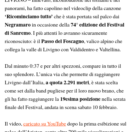
panorami, ha fatto capolino nel videoclip della canzone
‘Ricominciamo tutto’
che è stata portata sul palco dai
Negramaro
74° edizione del Festival
in occasione della
di Sanremo
. I più attenti lo avranno sicuramente
Passo del Foscagno
riconosciuto: è il
, valico alpino che
collega la valle di Livigno con Valdidentro e Valtellina.
Dal minuto 0:37 e per altri spezzoni, compare in tutto il
suo splendore. L’unica via che permette di raggiungere
a quota 2.291 metri
Livigno dall’Italia,
, è stata scelta
come set dalla band pugliese per il loro nuovo brano, che
19esima posizione
gli ha fatto raggiungere la
nella serata
finale del Festival, andata in scena sabato 10 febbraio.
Il video,
caricato su YouTube
dopo la prima esibizione sul
palco dell’Ariston, conta
oltre 700 mila visualizzazioni e