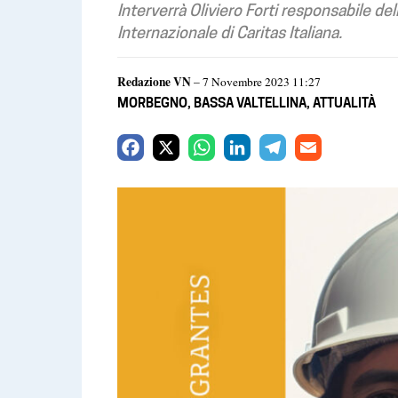
Interverrà Oliviero Forti responsabile del
Internazionale di Caritas Italiana.
Redazione VN
– 7 Novembre 2023 11:27
MORBEGNO
,
BASSA VALTELLINA
,
ATTUALITÀ
F
X
W
L
T
E
a
h
i
e
m
c
a
n
l
a
e
t
k
e
i
b
s
e
g
l
o
A
d
r
o
p
I
a
k
p
n
m