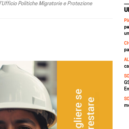
l’Ufficio Politiche Migratorie e Protezione
U
PI
pe
un
CH
pa
AL
ca
SO
GS
En
SO
mo