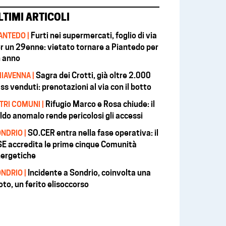
LTIMI ARTICOLI
Furti nei supermercati, foglio di via
ANTEDO |
r un 29enne: vietato tornare a Piantedo per
 anno
Sagra dei Crotti, già oltre 2.000
IAVENNA |
ss venduti: prenotazioni al via con il botto
Rifugio Marco e Rosa chiude: il
TRI COMUNI |
ldo anomalo rende pericolosi gli accessi
SO.CER entra nella fase operativa: il
NDRIO |
E accredita le prime cinque Comunità
ergetiche
Incidente a Sondrio, coinvolta una
NDRIO |
to, un ferito elisoccorso