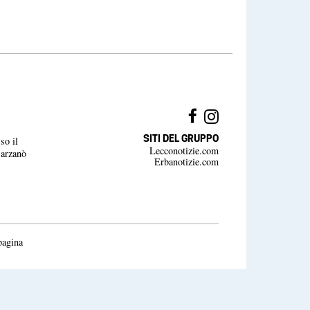
SITI DEL GRUPPO
so il
Lecconotizie.com
Barzanò
Erbanotizie.com
pagina